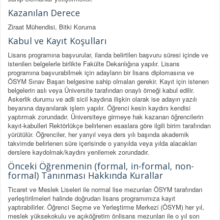
Kazanılan Derece
Ziraat Mühendisi, Bitki Koruma
Kabul ve Kayıt Koşulları
Lisans programına başvurular, ilanda belirtilen başvuru süresi içinde ve
istenilen belgelerle birlikte Fakülte Dekanlığına yapılır. Lisans
programına başvurabilmek için adayların bir lisans diplomasına ve
ÖSYM Sınav Başarı belgesine sahip olmaları gerekir. Kayıt için istenen
belgelerin aslı veya Üniversite tarafından onaylı örneği kabul edilir.
Askerlik durumu ve adli sicil kaydına ilişkin olarak ise adayın yazılı
beyanına dayanılarak işlem yapılır. Öğrenci kesin kaydını kendisi
yaptırmak zorundadır. Üniversiteye girmeye hak kazanan öğrencilerin
kayıt-kabulleri Rektörlükçe belirlenen esaslara göre ilgili birim tarafından
yürütülür. Öğrenciler, her yarıyıl veya ders yılı başında akademik
takvimde belirlenen süre içerisinde o yarıyılda veya yılda alacakları
derslere kaydolmak/kaydını yenilemek zorundadır.
Önceki Öğrenmenin (formal, in-formal, non-
formal) Tanınması Hakkında Kurallar
Ticaret ve Meslek Liseleri ile normal lise mezunları ÖSYM tarafından
yerleştirilmeleri halinde doğrudan lisans programımıza kayıt
yaptırabilirler. Öğrenci Seçme ve Yerleştirme Merkezi (ÖSYM) her yıl,
meslek yüksekokulu ve açıköğretim önlisans mezunları ile o yıl son