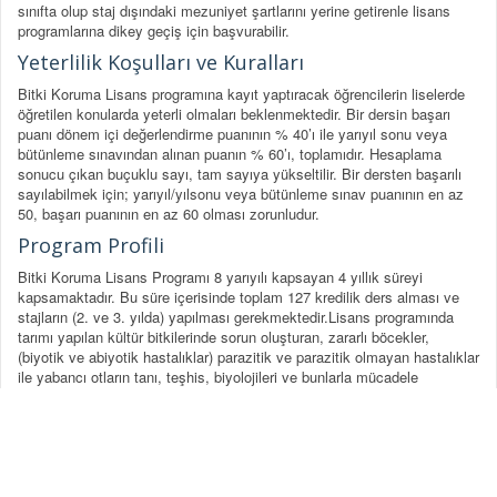
sınıfta olup staj dışındaki mezuniyet şartlarını yerine getirenle lisans
programlarına dikey geçiş için başvurabilir.
Yeterlilik Koşulları ve Kuralları
Bitki Koruma Lisans programına kayıt yaptıracak öğrencilerin liselerde
öğretilen konularda yeterli olmaları beklenmektedir. Bir dersin başarı
puanı dönem içi değerlendirme puanının % 40’ı ile yarıyıl sonu veya
bütünleme sınavından alınan puanın % 60’ı, toplamıdır. Hesaplama
sonucu çıkan buçuklu sayı, tam sayıya yükseltilir. Bir dersten başarılı
sayılabilmek için; yarıyıl/yılsonu veya bütünleme sınav puanının en az
50, başarı puanının en az 60 olması zorunludur.
Program Profili
Bitki Koruma Lisans Programı 8 yarıyılı kapsayan 4 yıllık süreyi
kapsamaktadır. Bu süre içerisinde toplam 127 kredilik ders alması ve
stajların (2. ve 3. yılda) yapılması gerekmektedir.Lisans programında
tarımı yapılan kültür bitkilerinde sorun oluşturan, zararlı böcekler,
(biyotik ve abiyotik hastalıklar) parazitik ve parazitik olmayan hastalıklar
ile yabancı otların tanı, teşhis, biyolojileri ve bunlarla mücadele
yöntemleri hakkında temel bilgiler verilmektedir.
Mezunların İstihdam Profilleri (örneklerle)
Tarım Bakanlığı, Tarım İl Müdürlüğü- Bitki Koruma Şube Müdürlüğü (İç
karantina dahil), Karantina Müdürlüğü (Dış karantina- İhraç ve ithal