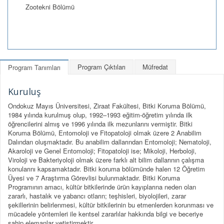
Zootekni Bölümü
Program Çıktıları
Müfredat
Program Tanımları
Kuruluş
Ondokuz Mayıs Üniversitesi, Ziraat Fakültesi, Bitki Koruma Bölümü,
1984 yılında kurulmuş olup, 1992–1993 eğitim-öğretim yılında ilk
öğrencilerini almış ve 1996 yılında ilk mezunlarını vermiştir. Bitki
Koruma Bölümü, Entomoloji ve Fitopatoloji olmak üzere 2 Anabilim
Dalından oluşmaktadır. Bu anabilim dallarından Entomoloji; Nematoloji,
Akaroloji ve Genel Entomoloji; Fitopatoloji ise; Mikoloji, Herboloji,
Viroloji ve Bakteriyoloji olmak üzere farklı alt bilim dallarının çalışma
konularını kapsamaktadır. Bitki koruma bölümünde halen 12 Öğretim
Üyesi ve 7 Araştırma Görevlisi bulunmaktadır. Bitki Koruma
Programının amacı, kültür bitkilerinde ürün kayıplarına neden olan
zararlı, hastalık ve yabancı otların; teşhisleri, biyolojileri, zarar
şekillerinin belirlenmesi, kültür bitkilerinin bu etmenlerden korunması ve
mücadele yöntemleri ile kentsel zararlılar hakkında bilgi ve beceriye
sahip elemanlar yetiştirmektir.