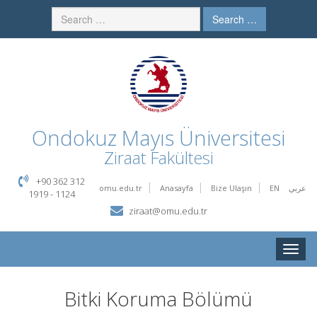
Search …
Ondokuz Mayıs Üniversitesi
Ziraat Fakültesi
+90 362 312
omu.edu.tr
Anasayfa
Bize Ulaşın
EN
عربي
1919 - 1124
ziraat@omu.edu.tr
Toggle
naviga
Bitki Koruma Bölümü