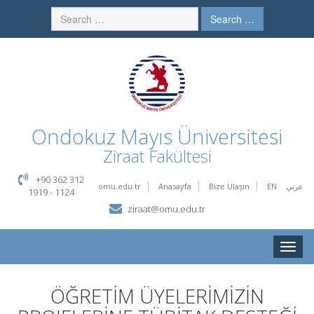
Search …
Ondokuz Mayıs Üniversitesi
Ziraat Fakültesi
+90 362 312
omu.edu.tr
Anasayfa
Bize Ulaşın
EN
عربي
1919 - 1124
ziraat@omu.edu.tr
Toggle
naviga
ÖĞRETİM ÜYELERİMİZİN