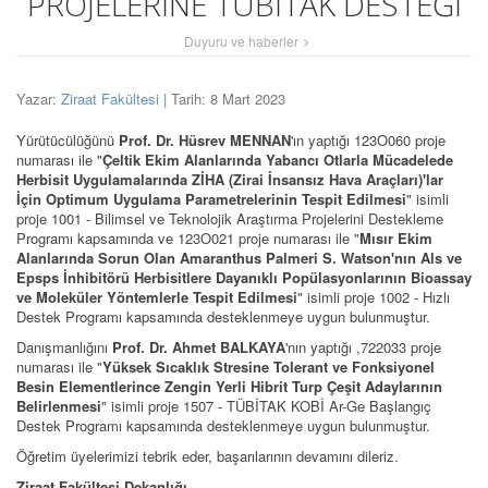
PROJELERİNE TÜBİTAK DESTEĞİ
Duyuru ve haberler
Yazar:
Ziraat Fakültesi
| Tarih: 8 Mart 2023
Yürütücülüğünü
Prof. Dr. Hüsrev MENNAN
'ın yaptığı 123O060 proje
numarası ile "
Çeltik Ekim Alanlarında Yabancı Otlarla Mücadelede
Herbisit Uygulamalarında ZİHA (Zirai İnsansız Hava Araçları)'lar
İçin Optimum Uygulama Parametrelerinin Tespit Edilmesi
" isimli
proje 1001 - Bilimsel ve Teknolojik Araştırma Projelerini Destekleme
Programı kapsamında ve 123O021 proje numarası ile "
Mısır Ekim
Alanlarında Sorun Olan Amaranthus Palmeri S. Watson'nın Als ve
Epsps İnhibitörü Herbisitlere Dayanıklı Popülasyonlarının Bioassay
ve Moleküler Yöntemlerle Tespit Edilmesi
" isimli proje 1002 - Hızlı
Destek Programı kapsamında desteklenmeye uygun bulunmuştur.
Danışmanlığını
Prof. Dr. Ahmet BALKAYA
'nın yaptığı ,722033 proje
numarası ile "
Yüksek Sıcaklık Stresine Tolerant ve Fonksiyonel
Besin Elementlerince Zengin Yerli Hibrit Turp Çeşit Adaylarının
Belirlenmesi
" isimli proje 1507 - TÜBİTAK KOBİ Ar-Ge Başlangıç
Destek Programı kapsamında desteklenmeye uygun bulunmuştur.
Öğretim üyelerimizi tebrik eder, başarılarının devamını dileriz.
Ziraat Fakültesi Dekanlığı