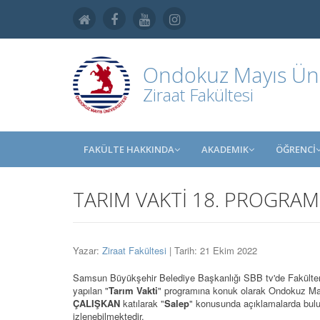
Ondokuz Mayıs Üniv
Ziraat Fakültesi
FAKÜLTE HAKKINDA
AKADEMIK
ÖĞRENCİ
TARIM VAKTİ 18. PROGRAM
Yazar:
Ziraat Fakültesi
| Tarih: 21 Ekim 2022
Samsun Büyükşehir Belediye Başkanlığı SBB tv'de Fakült
yapılan "
Tarım Vakti
" programına konuk olarak Ondokuz Ma
ÇALIŞKAN
katılarak "
Salep
" konusunda açıklamalarda bu
izlenebilmektedir.