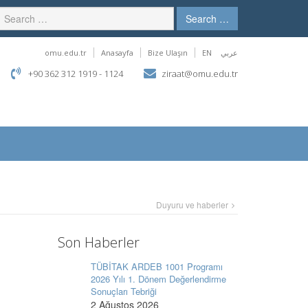
Search …
omu.edu.tr
Anasayfa
Bize Ulaşın
EN
عربي
+90 362 312 1919 - 1124
ziraat@omu.edu.tr
Duyuru ve haberler
Son Haberler
TÜBİTAK ARDEB 1001 Programı
2026 Yılı 1. Dönem Değerlendirme
Sonuçları Tebriği
2 Ağustos 2026