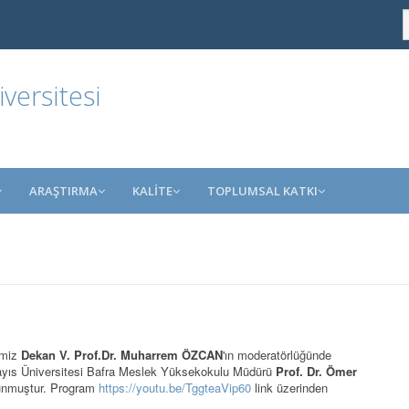
ersitesi
ARAŞTIRMA
KALİTE
TOPLUMSAL KATKI
emiz
Dekan V. Prof.Dr. Muharrem ÖZCAN
'ın moderatörlüğünde
yıs Üniversitesi Bafra Meslek Yüksekokulu Müdürü
Prof. Dr. Ömer
lunmuştur. Program
https://youtu.be/TggteaVip60
link üzerinden