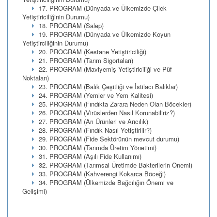
17. PROGRAM (Dünyada ve Ülkemizde Çilek
Yetiştiriciliğinin Durumu)
18. PROGRAM (Salep)
19. PROGRAM (Dünyada ve Ülkemizde Koyun
Yetiştirciliğinin Durumu)
20. PROGRAM (Kestane Yetiştiriciliği)
21. PROGRAM (Tarım Sigortaları)
22. PROGRAM (Maviyemiş Yetiştiriciliği ve Püf
Noktaları)
23. PROGRAM (Balık Çeşitliği ve İstilacı Balıklar)
24. PROGRAM (Yemler ve Yem Kalitesi)
25. PROGRAM (Fındıkta Zarara Neden Olan Böcekler)
26. PROGRAM (Virüslerden Nasıl Korunabiliriz?)
27. PROGRAM (Arı Ürünleri ve Arıcılık)
28. PROGRAM (Fındık Nasıl Yetiştirilir?)
29. PROGRAM (Fide Sektörünün mevcut durumu)
30. PROGRAM (Tarımda Üretim Yönetimi)
31. PROGRAM (Aşılı Fide Kullanımı)
32. PROGRAM (Tarımsal Üretimde Bakterilerin Önemi)
33. PROGRAM (Kahverengi Kokarca Böceği)
34. PROGRAM (Ülkemizde Bağcılığın Önemi ve
Gelişimi)