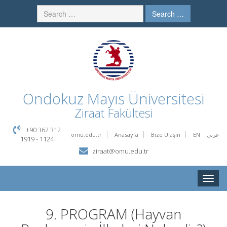
Search …
Ondokuz Mayıs Üniversitesi
Ziraat Fakültesi
+90 362 312
omu.edu.tr
Anasayfa
Bize Ulaşın
EN
عربي
1919 - 1124
ziraat@omu.edu.tr
Toggle
naviga
9. PROGRAM (Hayvan