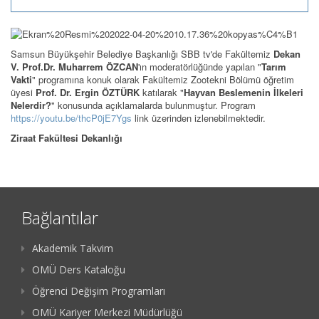
Samsun Büyükşehir Belediye Başkanlığı SBB tv'de Fakültemiz
Dekan
V. Prof.Dr. Muharrem ÖZCAN
'ın moderatörlüğünde yapılan "
Tarım
Vakti
" programına konuk olarak Fakültemiz Zootekni Bölümü öğretim
üyesi
Prof. Dr. Ergin ÖZTÜRK
katılarak "
Hayvan Beslemenin İlkeleri
Nelerdir?
" konusunda açıklamalarda bulunmuştur. Program
https://youtu.be/thcP0jE7Ygs
link üzerinden izlenebilmektedir.
Ziraat Fakültesi Dekanlığı
Bağlantılar
Akademik Takvim
OMÜ Ders Kataloğu
Öğrenci Değişim Programları
OMÜ Kariyer Merkezi Müdürlüğü