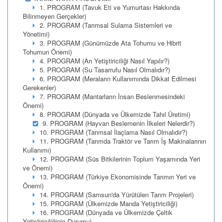
1. PROGRAM (Tavuk Eti ve Yumurtası Hakkında
Bilinmeyen Gerçekler)
2. PROGRAM (Tarımsal Sulama Sistemleri ve
Yönetimi)
3. PROGRAM (Günümüzde Ata Tohumu ve Hibrit
Tohumun Önemi)
4. PROGRAM (Arı Yetiştiriciliği Nasıl Yapılır?)
5. PROGRAM (Su Tasarrufu Nasıl Olmalıdır?)
6. PROGRAM (Meraların Kullanımında Dikkat Edilmesi
Gerekenler)
7. PROGRAM (Mantarların İnsan Beslenmesindeki
Önemi)
8. PROGRAM (Dünyada ve Ülkemizde Tahıl Üretimi)
9. PROGRAM (Hayvan Beslemenin İlkeleri Nelerdir?)
10. PROGRAM (Tarımsal İlaçlama Nasıl Olmalıdır?)
11. PROGRAM (Tarımda Traktör ve Tarım İş Makinalarının
Kullanımı)
12. PROGRAM (Süs Bitkilerinin Toplum Yaşamında Yeri
ve Önemi)
13. PROGRAM (Türkiye Ekonomisinde Tarımın Yeri ve
Önemi)
14. PROGRAM (Samsun'da Yürütülen Tarım Projeleri)
15. PROGRAM (Ülkemizde Manda Yetiştiriciliği)
16. PROGRAM (Dünyada ve Ülkemizde Çeltik
Yetiştiriciliğinin Durumu)