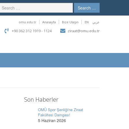
Search …
omu.edu.tr
Anasayfa
Bize Ulaşın
EN
عربي
+90 362 312 1919 - 1124
ziraat@omu.edu.tr
Son Haberler
OMÜ Spor Şenliği'ne Ziraat
Fakültesi Damgası!
5 Haziran 2026