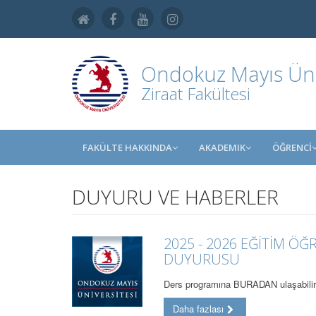
Ondokuz Mayıs Üniv
Ziraat Fakültesi
FAKÜLTE HAKKINDA
AKADEMIK
ÖĞRENCİ
DUYURU VE HABERLER
2025 - 2026 EĞİTİM ÖĞ
DUYURUSU
Ders programına BURADAN ulaşabilir
Daha fazlası