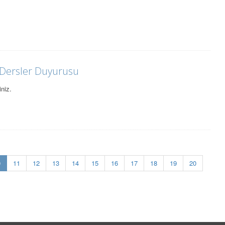
Dersler Duyurusu
niz.
(current)
0
11
12
13
14
15
16
17
18
19
20