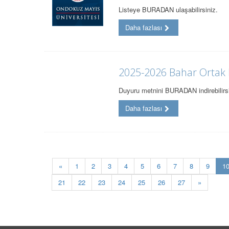
Listeye BURADAN ulaşabilirsiniz.
Daha fazlası
2025-2026 Bahar Ortak 
Duyuru metnini BURADAN indirebilirsi
Daha fazlası
«
1
2
3
4
5
6
7
8
9
1
21
22
23
24
25
26
27
»