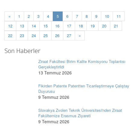
(current)
«
1
2
3
4
5
6
7
8
9
10
11
12
13
14
15
16
17
18
19
20
21
22
23
24
25
26
27
»
Son Haberler
Ziraat Fakültesi Birim Kalite Komisyonu Toplantısı
Gerçekleştirildi
13 Temmuz 2026
Fikirden Patente Patentten Ticarileştirmeye Çalıştay
Duyurusu
9 Temmuz 2026
Slovakya Zvolen Teknik Üniversitesi'nden Ziraat
Fakültemize Erasmus Ziyareti
9 Temmuz 2026