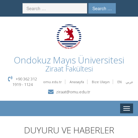
Search …
Ondokuz Mayıs Üniversitesi
Ziraat Fakültesi
+90 362 312
omu.edu.tr
Anasayfa
Bize Ulaşın
EN
عربي
1919 - 1124
ziraat@omu.edu.tr
Toggle
naviga
DUYURU VE HABERLER