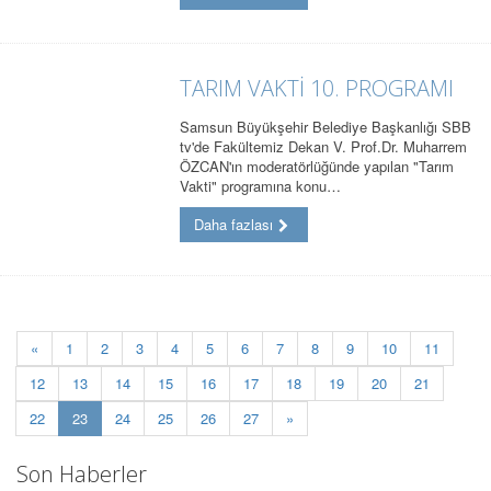
TARIM VAKTİ 10. PROGRAMI
Samsun Büyükşehir Belediye Başkanlığı SBB
tv'de Fakültemiz Dekan V. Prof.Dr. Muharrem
ÖZCAN'ın moderatörlüğünde yapılan "Tarım
Vakti" programına konu…
Daha fazlası
«
1
2
3
4
5
6
7
8
9
10
11
12
13
14
15
16
17
18
19
20
21
(current)
22
23
24
25
26
27
»
Son Haberler