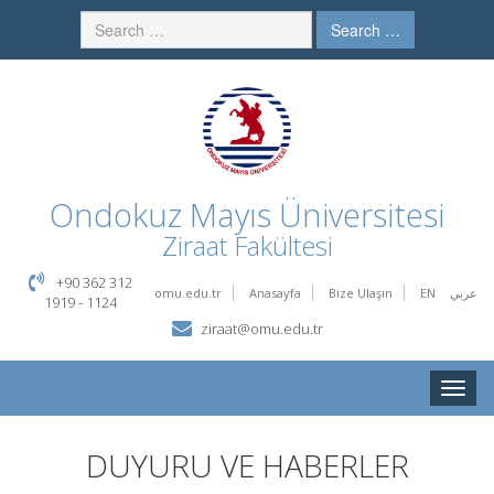
Search …
Ondokuz Mayıs Üniversitesi
Ziraat Fakültesi
+90 362 312
omu.edu.tr
Anasayfa
Bize Ulaşın
EN
عربي
1919 - 1124
ziraat@omu.edu.tr
Toggle
naviga
DUYURU VE HABERLER