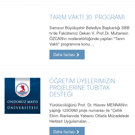
TARIM VAKTİ 30. PROGRAMI
Samsun Büyükşehir Belediye Başkanlığı SBB
tv'de Fakültemiz Dekan V. Prof.Dr. Muharrem
ÖZCAN'ın moderatörlüğünde yapılan "Tarım
Vakti" programına konu…
Daha fazlası
ÖĞRETİM ÜYELERİMİZİN
PROJELERİNE TÜBİTAK
DESTEĞİ
Yürütücülüğünü Prof. Dr. Hüsrev MENNAN'ın
yaptığı 123O060 proje numarası ile "Çeltik
Ekim Alanlarında Yabancı Otlarla Mücadelede
Herbisit Uygulamaları…
Daha fazlası