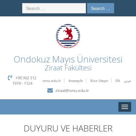
Search …
Ondokuz Mayıs Üniversitesi
Ziraat Fakültesi
+90 362 312
omu.edu.tr
Anasayfa
Bize Ulaşın
EN
عربي
1919 - 1124
ziraat@omu.edu.tr
Toggle
naviga
DUYURU VE HABERLER