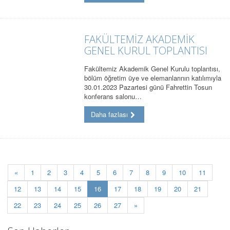
FAKÜLTEMİZ AKADEMİK
GENEL KURUL TOPLANTISI
Fakültemiz Akademik Genel Kurulu toplantısı,
bölüm öğretim üye ve elemanlarının katılımıyla
30.01.2023 Pazartesi günü Fahrettin Tosun
konferans salonu…
Daha fazlası
«
1
2
3
4
5
6
7
8
9
10
11
(current)
12
13
14
15
16
17
18
19
20
21
22
23
24
25
26
27
»