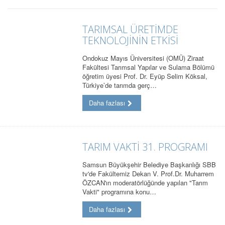
TARIMSAL ÜRETİMDE
TEKNOLOJİNİN ETKİSİ
Ondokuz Mayıs Üniversitesi (OMÜ) Ziraat
Fakültesi Tarımsal Yapılar ve Sulama Bölümü
öğretim üyesi Prof. Dr. Eyüp Selim Köksal,
Türkiye’de tarımda gerç…
Daha fazlası
TARIM VAKTİ 31. PROGRAMI
Samsun Büyükşehir Belediye Başkanlığı SBB
tv'de Fakültemiz Dekan V. Prof.Dr. Muharrem
ÖZCAN'ın moderatörlüğünde yapılan "Tarım
Vakti" programına konu…
Daha fazlası