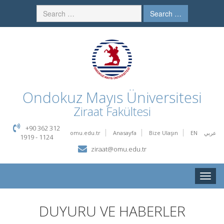
Search …
Ondokuz Mayıs Üniversitesi
Ziraat Fakültesi
+90 362 312
omu.edu.tr
Anasayfa
Bize Ulaşın
EN
عربي
1919 - 1124
ziraat@omu.edu.tr
Toggle
naviga
DUYURU VE HABERLER