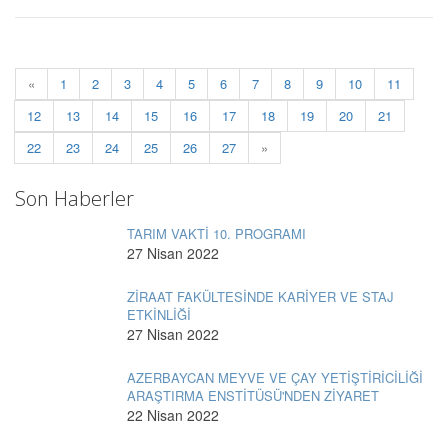
«
1
2
3
4
5
6
7
8
9
10
11
12
13
14
15
16
17
18
19
20
21
22
23
24
25
26
27
»
Son Haberler
TARIM VAKTİ 10. PROGRAMI
27 Nisan 2022
ZİRAAT FAKÜLTESİNDE KARİYER VE STAJ
ETKİNLİĞİ
27 Nisan 2022
AZERBAYCAN MEYVE VE ÇAY YETİŞTİRİCİLİĞİ
ARAŞTIRMA ENSTİTÜSÜ'NDEN ZİYARET
22 Nisan 2022