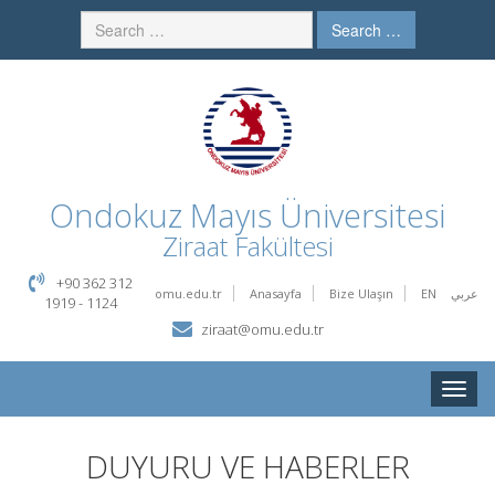
Search …
Ondokuz Mayıs Üniversitesi
Ziraat Fakültesi
+90 362 312
omu.edu.tr
Anasayfa
Bize Ulaşın
EN
عربي
1919 - 1124
ziraat@omu.edu.tr
Toggle
naviga
DUYURU VE HABERLER